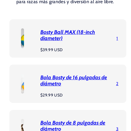
para razas más grandes y diversión al aire libre.
Bosty Ball MAX (18-inch
diameter)
1
Precio
$39.99 USD
regular
Bola Bosty de 16 pulgadas de
diámetro
2
Precio
$29.99 USD
regular
Bola Bosty de 8 pulgadas de
diámetro
3