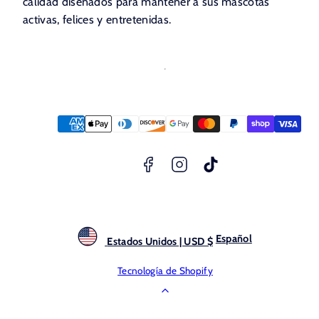
calidad diseñados para mantener a sus mascotas
activas, felices y entretenidas.
Facebook
Instagram
TikTok
Métodos
de
pago
Español
Estados Unidos | USD $
Tecnología de Shopify
Volver
arriba