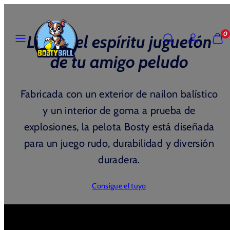
saltar
al
MENU
BUSCAR
CUENTA
VER
0
contenido
Libera el espíritu juguetón
MI
CARR
de tu amigo peludo
(
0
)
Fabricada con un exterior de nailon balístico
y un interior de goma a prueba de
explosiones, la pelota Bosty está diseñada
para un juego rudo, durabilidad y diversión
duradera.
Consigue el tuyo