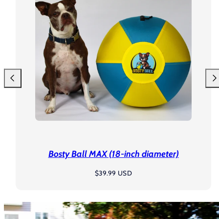
Deslizar
Des
hacia
a
la
la
izquierda
der
Bosty Ball MAX (18-inch diameter)
Precio
$39.99 USD
regular